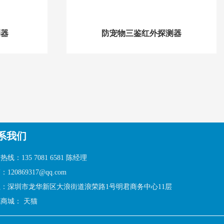
测器
防宠物三鉴红外探测器
系我们
热线：135 7081 6581 陈经理
120869317@qq.com
：深圳市龙华新区大浪街道浪荣路1号明君商务中心11层
线商城：
天猫